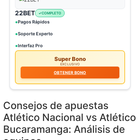
22BET
COMPLETO
Pagos Rápidos
Soporte Experto
Interfaz Pro
Super Bono
EXCLUSIVO
OBTENER BONO
Consejos de apuestas
Atlético Nacional vs Atlético
Bucaramanga: Análisis de