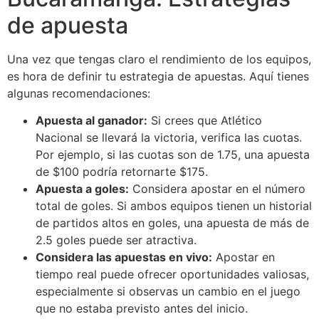
de apuesta
Una vez que tengas claro el rendimiento de los equipos,
es hora de definir tu estrategia de apuestas. Aquí tienes
algunas recomendaciones:
Apuesta al ganador:
Si crees que Atlético
Nacional se llevará la victoria, verifica las cuotas.
Por ejemplo, si las cuotas son de 1.75, una apuesta
de $100 podría retornarte $175.
Apuesta a goles:
Considera apostar en el número
total de goles. Si ambos equipos tienen un historial
de partidos altos en goles, una apuesta de más de
2.5 goles puede ser atractiva.
Considera las apuestas en vivo:
Apostar en
tiempo real puede ofrecer oportunidades valiosas,
especialmente si observas un cambio en el juego
que no estaba previsto antes del inicio.