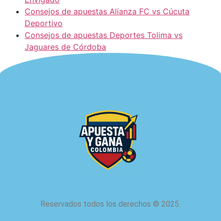
Consejos de apuestas Alianza FC vs Cúcuta
Deportivo
Consejos de apuestas Deportes Tolima vs
Jaguares de Córdoba
Reservados todos los derechos
©
2025.