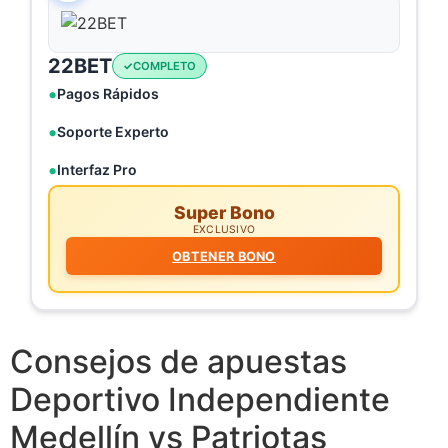
22BET
COMPLETO
Pagos Rápidos
Soporte Experto
Interfaz Pro
Super Bono
EXCLUSIVO
OBTENER BONO
Consejos de apuestas
Deportivo Independiente
Medellín vs Patriotas