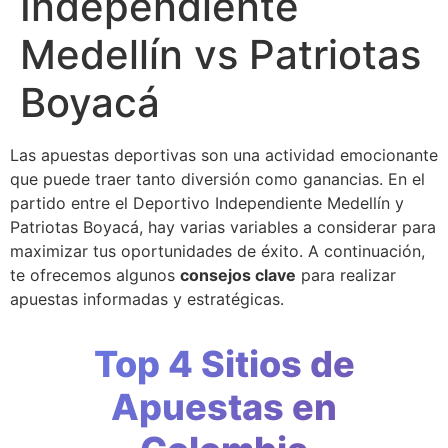
Independiente
Medellín vs Patriotas
Boyacá
Las apuestas deportivas son una actividad emocionante
que puede traer tanto diversión como ganancias. En el
partido entre el Deportivo Independiente Medellín y
Patriotas Boyacá, hay varias variables a considerar para
maximizar tus oportunidades de éxito. A continuación,
te ofrecemos algunos
consejos clave
para realizar
apuestas informadas y estratégicas.
Top 4 Sitios de
Apuestas en