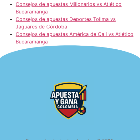
Consejos de apuestas Millonarios vs Atlético
Bucaramanga
Consejos de apuestas Deportes Tolima vs
Jaguares de Córdoba
Consejos de apuestas América de Cali vs Atlético
Bucaramanga