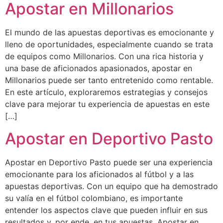
Apostar en Millonarios
El mundo de las apuestas deportivas es emocionante y
lleno de oportunidades, especialmente cuando se trata
de equipos como Millonarios. Con una rica historia y
una base de aficionados apasionados, apostar en
Millonarios puede ser tanto entretenido como rentable.
En este artículo, exploraremos estrategias y consejos
clave para mejorar tu experiencia de apuestas en este
[…]
Apostar en Deportivo Pasto
Apostar en Deportivo Pasto puede ser una experiencia
emocionante para los aficionados al fútbol y a las
apuestas deportivas. Con un equipo que ha demostrado
su valía en el fútbol colombiano, es importante
entender los aspectos clave que pueden influir en sus
resultados y, por ende, en tus apuestas. Apostar en