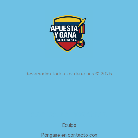
Reservados todos los derechos
©
2025.
acerca de nosotros
Equipo
Póngase en contacto con