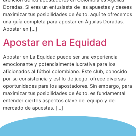
Doradas. Si eres un entusiasta de las apuestas y deseas
maximizar tus posibilidades de éxito, aquí te ofrecemos
una guía completa para apostar en Águilas Doradas.
Apostar en […]
Apostar en La Equidad
Apostar en La Equidad puede ser una experiencia
emocionante y potencialmente lucrativa para los
aficionados al fútbol colombiano. Este club, conocido
por su consistencia y estilo de juego, ofrece diversas
oportunidades para los apostadores. Sin embargo, para
maximizar tus posibilidades de éxito, es fundamental
entender ciertos aspectos clave del equipo y del
mercado de apuestas. […]