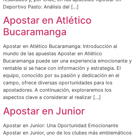
Deportivo Pasto: Análisis del […]
Apostar en Atlético
Bucaramanga
Apostar en Atlético Bucaramanga: Introducción al
mundo de las apuestas Apostar en Atlético
Bucaramanga puede ser una experiencia emocionante y
rentable si se hace con información y estrategia. El
equipo, conocido por su pasión y dedicación en el
campo, ofrece diversas oportunidades para los
apostadores. A continuación, exploraremos los
aspectos clave a considerar al realizar […]
Apostar en Junior
Apostar en Junior: Una Oportunidad Emocionante
Apostar en Junior, uno de los clubes más emblemáticos