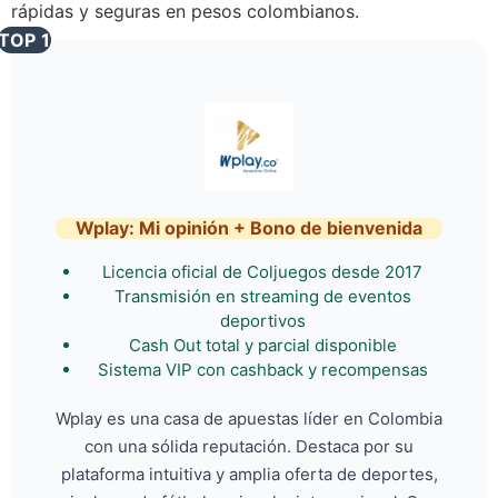
rápidas y seguras en pesos colombianos.
TOP 1
Wplay: Mi opinión + Bono de bienvenida
Licencia oficial de Coljuegos desde 2017
Transmisión en streaming de eventos
deportivos
Cash Out total y parcial disponible
Sistema VIP con cashback y recompensas
Wplay es una casa de apuestas líder en Colombia
con una sólida reputación. Destaca por su
plataforma intuitiva y amplia oferta de deportes,