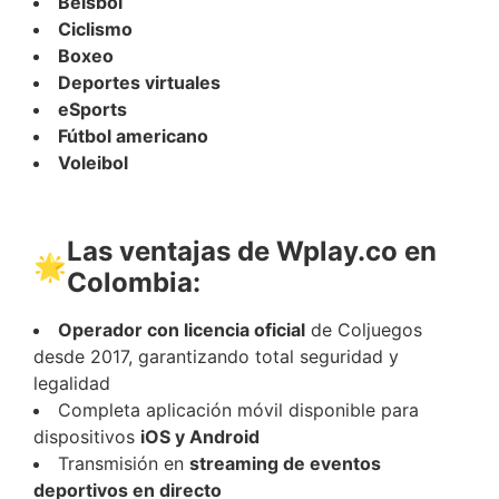
Béisbol
Ciclismo
Boxeo
Deportes virtuales
eSports
Fútbol americano
Voleibol
Las ventajas de Wplay.co en
🌟
Colombia:
Operador con licencia oficial
de Coljuegos
desde 2017, garantizando total seguridad y
legalidad
Completa aplicación móvil disponible para
dispositivos
iOS y Android
Transmisión en
streaming de eventos
deportivos en directo