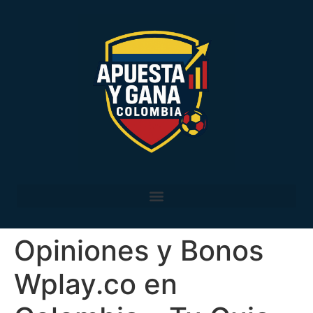
Opiniones y Bonos
Wplay.co en