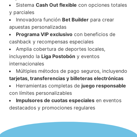
Sistema
Cash Out flexible
con opciones totales
y parciales
Innovadora función
Bet Builder
para crear
apuestas personalizadas
Programa VIP exclusivo
con beneficios de
cashback y recompensas especiales
Amplia cobertura de deportes locales,
incluyendo la
Liga Postobón
y eventos
internacionales
Múltiples métodos de pago seguros, incluyendo
tarjetas, transferencias y billeteras electrónicas
Herramientas completas de
juego responsable
con límites personalizables
Impulsores de cuotas especiales
en eventos
destacados y promociones regulares