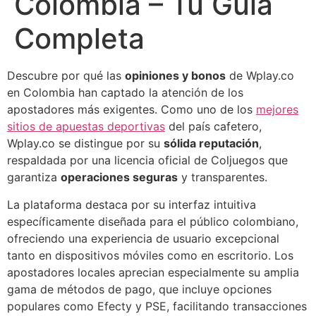
Colombia – Tu Guia
Completa
Descubre por qué las
opiniones y bonos
de Wplay.co
en Colombia han captado la atención de los
apostadores más exigentes. Como uno de los
mejores
sitios de apuestas deportivas
del país cafetero,
Wplay.co se distingue por su
sólida reputación
,
respaldada por una licencia oficial de Coljuegos que
garantiza
operaciones seguras
y transparentes.
La plataforma destaca por su interfaz intuitiva
específicamente diseñada para el público colombiano,
ofreciendo una experiencia de usuario excepcional
tanto en dispositivos móviles como en escritorio. Los
apostadores locales aprecian especialmente su amplia
gama de métodos de pago, que incluye opciones
populares como Efecty y PSE, facilitando transacciones