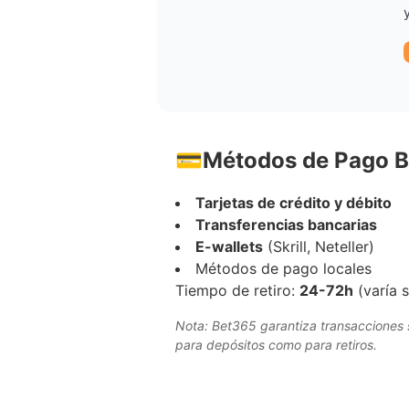
💳
Métodos de Pago B
Tarjetas de crédito y débito
Transferencias bancarias
E-wallets
(Skrill, Neteller)
Métodos de pago locales
Tiempo de retiro:
24-72h
(varía 
Nota: Bet365 garantiza transacciones
para depósitos como para retiros.