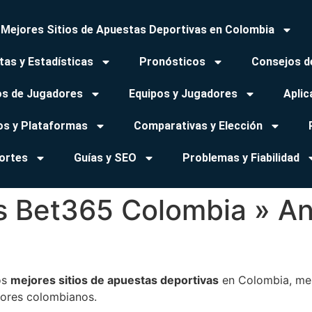
 Mejores Sitios de Apuestas Deportivas en Colombia
tas y Estadísticas
Pronósticos
Consejos d
os de Jugadores
Equipos y Jugadores
Aplic
ios y Plataformas
Comparativas y Elección
ortes
Guías y SEO
Problemas y Fiabilidad
s Bet365 Colombia » An
os
mejores sitios de apuestas deportivas
en Colombia, mer
ores colombianos.