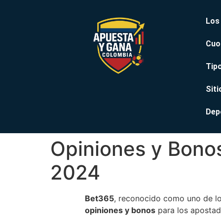
Los
Cuo
Tip
Sit
Dep
Opiniones y Bono
2024
Bet365
, reconocido como uno de l
opiniones y bonos
para los apostad