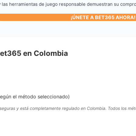
y las herramientas de juego responsable demuestran su compro
¡ÚNETE A BET365 AHORA!
et365 en Colombia
según el método seleccionado)
 seguras y está completamente regulado en Colombia. Todos los mét