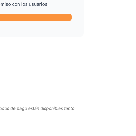
miso con los usuarios.
odos de pago están disponibles tanto