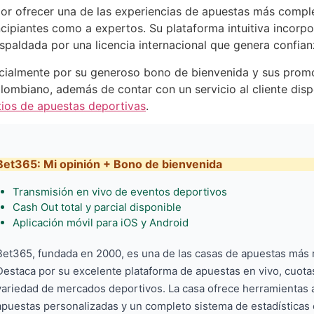
por ofrecer una de las experiencias de apuestas más comp
ncipiantes como a expertos. Su plataforma intuitiva incorp
spaldada por una licencia internacional que genera confianz
cialmente por su generoso bono de bienvenida y sus promo
ombiano, además de contar con un servicio al cliente disp
tios de apuestas deportivas
.
Bet365: Mi opinión + Bono de bienvenida
Transmisión en vivo de eventos deportivos
Cash Out total y parcial disponible
Aplicación móvil para iOS y Android
Bet365, fundada en 2000, es una de las casas de apuestas más 
Destaca por su excelente plataforma de apuestas en vivo, cuota
variedad de mercados deportivos. La casa ofrece herramientas
apuestas personalizadas y un completo sistema de estadísticas 