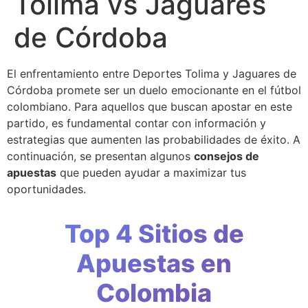
Tolima vs Jaguares
de Córdoba
El enfrentamiento entre Deportes Tolima y Jaguares de
Córdoba promete ser un duelo emocionante en el fútbol
colombiano. Para aquellos que buscan apostar en este
partido, es fundamental contar con información y
estrategias que aumenten las probabilidades de éxito. A
continuación, se presentan algunos
consejos de
apuestas
que pueden ayudar a maximizar tus
oportunidades.
Top 4 Sitios de
Apuestas en
Colombia