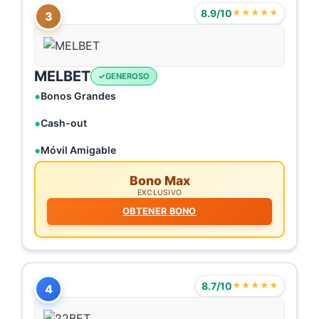
8.9/10
★★★★★
3
MELBET
GENEROSO
Bonos Grandes
Cash-out
Móvil Amigable
Bono Max
EXCLUSIVO
OBTENER BONO
8.7/10
★★★★★
4