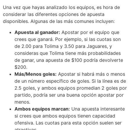
Una vez que hayas analizado los equipos, es hora de
considerar las diferentes opciones de apuesta
disponibles. Algunas de las más comunes incluyen:
Apuesta al ganador:
Apostar por el equipo que
crees que ganará. Por ejemplo, si las cuotas son
de 2.00 para Tolima y 3.50 para Jaguares, y
consideras que Tolima tiene más probabilidades
de ganar, una apuesta de $100 podría devolverte
$200.
Más/Menos goles:
Apostar si habrá más o menos
de un número específico de goles. Si la línea es de
2.5 goles, y ambos equipos promedian 2 goles por
partido, podría ser una buena opción apostar por
menos.
Ambos equipos marcan:
Una apuesta interesante
si crees que ambos equipos tienen capacidad
ofensiva. Las cuotas para esta opción suelen ser
atractivas.