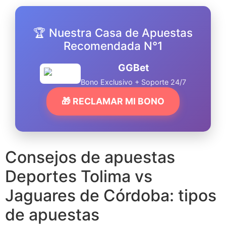
🏆 Nuestra Casa de Apuestas
Recomendada N°1
GGBet
Bono Exclusivo + Soporte 24/7
🎁 RECLAMAR MI BONO
Consejos de apuestas
Deportes Tolima vs
Jaguares de Córdoba: tipos
de apuestas