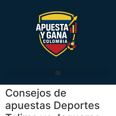
Consejos de
apuestas Deportes