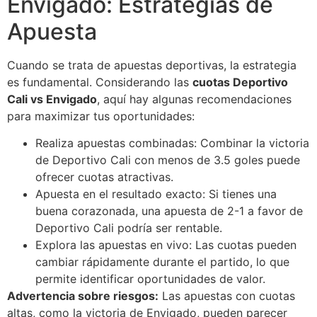
Envigado: Estrategias de
Apuesta
Cuando se trata de apuestas deportivas, la estrategia
es fundamental. Considerando las
cuotas Deportivo
Cali vs Envigado
, aquí hay algunas recomendaciones
para maximizar tus oportunidades:
Realiza apuestas combinadas: Combinar la victoria
de Deportivo Cali con menos de 3.5 goles puede
ofrecer cuotas atractivas.
Apuesta en el resultado exacto: Si tienes una
buena corazonada, una apuesta de 2-1 a favor de
Deportivo Cali podría ser rentable.
Explora las apuestas en vivo: Las cuotas pueden
cambiar rápidamente durante el partido, lo que
permite identificar oportunidades de valor.
Advertencia sobre riesgos:
Las apuestas con cuotas
altas, como la victoria de Envigado, pueden parecer