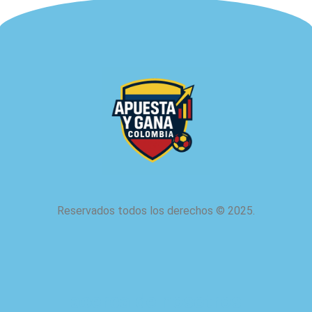
Reservados todos los derechos
©
2025.
acerca de nosotros