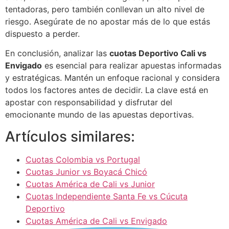
tentadoras, pero también conllevan un alto nivel de
riesgo. Asegúrate de no apostar más de lo que estás
dispuesto a perder.
En conclusión, analizar las
cuotas Deportivo Cali vs
Envigado
es esencial para realizar apuestas informadas
y estratégicas. Mantén un enfoque racional y considera
todos los factores antes de decidir. La clave está en
apostar con responsabilidad y disfrutar del
emocionante mundo de las apuestas deportivas.
Artículos similares:
Cuotas Colombia vs Portugal
Cuotas Junior vs Boyacá Chicó
Cuotas América de Cali vs Junior
Cuotas Independiente Santa Fe vs Cúcuta
Deportivo
Cuotas América de Cali vs Envigado