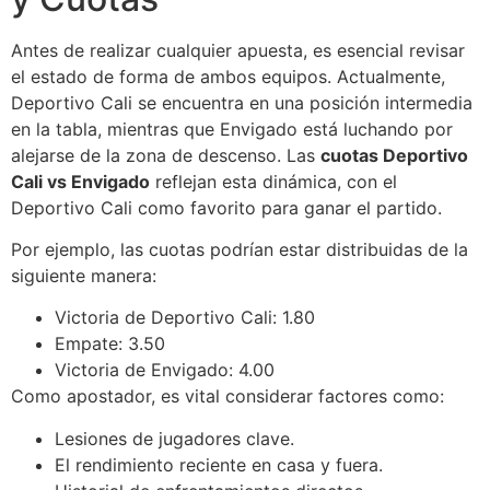
Antes de realizar cualquier apuesta, es esencial revisar
el estado de forma de ambos equipos. Actualmente,
Deportivo Cali se encuentra en una posición intermedia
en la tabla, mientras que Envigado está luchando por
alejarse de la zona de descenso. Las
cuotas Deportivo
Cali vs Envigado
reflejan esta dinámica, con el
Deportivo Cali como favorito para ganar el partido.
Por ejemplo, las cuotas podrían estar distribuidas de la
siguiente manera:
Victoria de Deportivo Cali: 1.80
Empate: 3.50
Victoria de Envigado: 4.00
Como apostador, es vital considerar factores como:
Lesiones de jugadores clave.
El rendimiento reciente en casa y fuera.