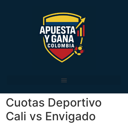
Cuotas Deportivo
Cali vs Envigado