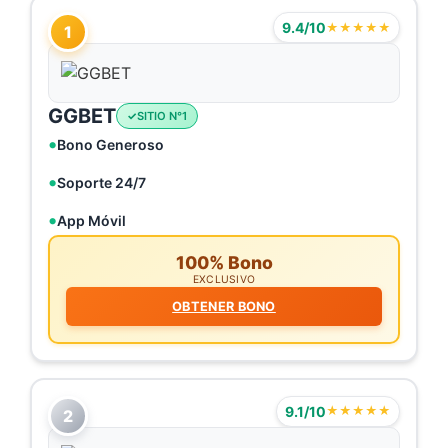
9.4/10
★★★★★
1
GGBET
SITIO N°1
Bono Generoso
Soporte 24/7
App Móvil
100% Bono
EXCLUSIVO
OBTENER BONO
9.1/10
★★★★★
2