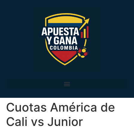
Cuotas América de
Cali vs Junior