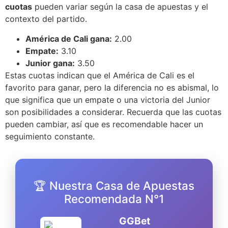
cuotas
pueden variar según la casa de apuestas y el
contexto del partido.
América de Cali gana:
2.00
Empate:
3.10
Junior gana:
3.50
Estas cuotas indican que el América de Cali es el
favorito para ganar, pero la diferencia no es abismal, lo
que significa que un empate o una victoria del Junior
son posibilidades a considerar. Recuerda que las cuotas
pueden cambiar, así que es recomendable hacer un
seguimiento constante.
🏆 Nuestra Casa de Apuestas
Recomendada N°1
GGBet