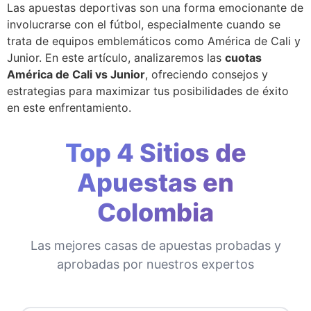
Las apuestas deportivas son una forma emocionante de
involucrarse con el fútbol, especialmente cuando se
trata de equipos emblemáticos como América de Cali y
Junior. En este artículo, analizaremos las
cuotas
América de Cali vs Junior
, ofreciendo consejos y
estrategias para maximizar tus posibilidades de éxito
en este enfrentamiento.
Top 4 Sitios de
Apuestas en
Colombia
Las mejores casas de apuestas probadas y
aprobadas por nuestros expertos