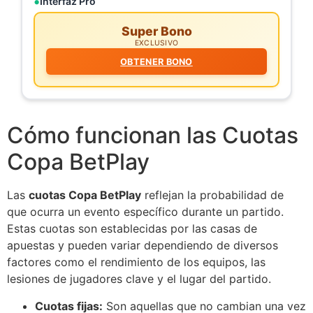
Interfaz Pro
Super Bono
EXCLUSIVO
OBTENER BONO
Cómo funcionan las Cuotas
Copa BetPlay
Las
cuotas Copa BetPlay
reflejan la probabilidad de
que ocurra un evento específico durante un partido.
Estas cuotas son establecidas por las casas de
apuestas y pueden variar dependiendo de diversos
factores como el rendimiento de los equipos, las
lesiones de jugadores clave y el lugar del partido.
Cuotas fijas:
Son aquellas que no cambian una vez