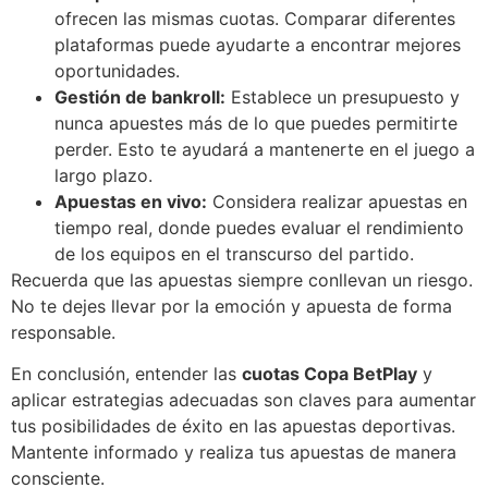
ofrecen las mismas cuotas. Comparar diferentes
plataformas puede ayudarte a encontrar mejores
oportunidades.
Gestión de bankroll:
Establece un presupuesto y
nunca apuestes más de lo que puedes permitirte
perder. Esto te ayudará a mantenerte en el juego a
largo plazo.
Apuestas en vivo:
Considera realizar apuestas en
tiempo real, donde puedes evaluar el rendimiento
de los equipos en el transcurso del partido.
Recuerda que las apuestas siempre conllevan un riesgo.
No te dejes llevar por la emoción y apuesta de forma
responsable.
En conclusión, entender las
cuotas Copa BetPlay
y
aplicar estrategias adecuadas son claves para aumentar
tus posibilidades de éxito en las apuestas deportivas.
Mantente informado y realiza tus apuestas de manera
consciente.