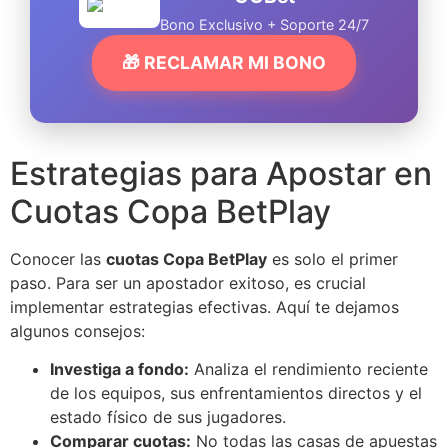
Bono Exclusivo + Soporte 24/7
🎁 RECLAMAR MI BONO
Estrategias para Apostar en
Cuotas Copa BetPlay
Conocer las
cuotas Copa BetPlay
es solo el primer
paso. Para ser un apostador exitoso, es crucial
implementar estrategias efectivas. Aquí te dejamos
algunos consejos:
Investiga a fondo:
Analiza el rendimiento reciente
de los equipos, sus enfrentamientos directos y el
estado físico de sus jugadores.
Comparar cuotas:
No todas las casas de apuestas