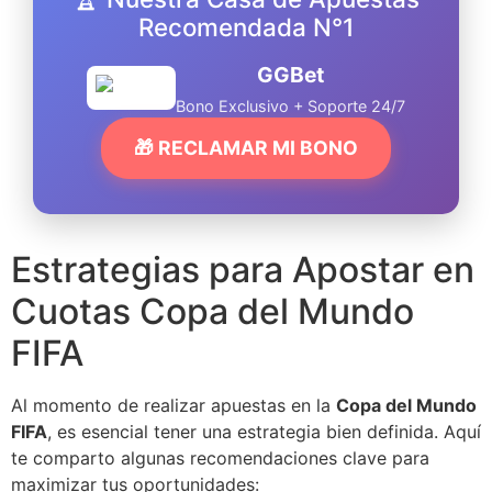
Recomendada N°1
GGBet
Bono Exclusivo + Soporte 24/7
🎁 RECLAMAR MI BONO
Estrategias para Apostar en
Cuotas Copa del Mundo
FIFA
Al momento de realizar apuestas en la
Copa del Mundo
FIFA
, es esencial tener una estrategia bien definida. Aquí
te comparto algunas recomendaciones clave para
maximizar tus oportunidades: