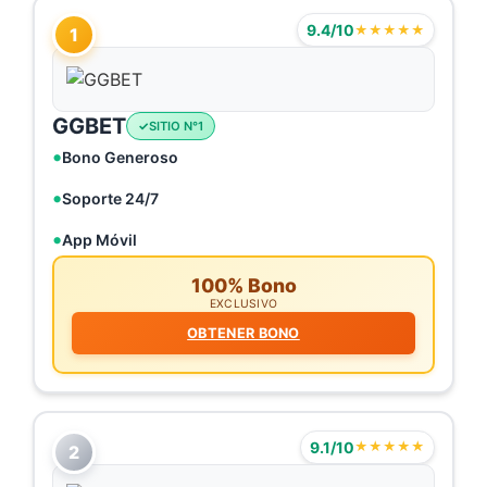
9.4/10
★★★★★
1
GGBET
SITIO N°1
Bono Generoso
Soporte 24/7
App Móvil
100% Bono
EXCLUSIVO
OBTENER BONO
9.1/10
★★★★★
2