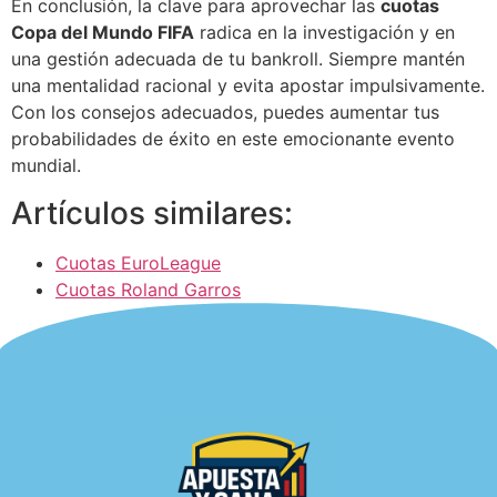
En conclusión, la clave para aprovechar las
cuotas
Copa del Mundo FIFA
radica en la investigación y en
una gestión adecuada de tu bankroll. Siempre mantén
una mentalidad racional y evita apostar impulsivamente.
Con los consejos adecuados, puedes aumentar tus
probabilidades de éxito en este emocionante evento
mundial.
Artículos similares:
Cuotas EuroLeague
Cuotas Roland Garros