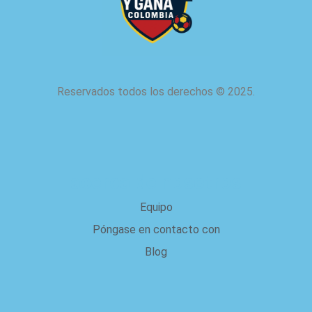
Reservados todos los derechos
©
2025.
acerca de nosotros
Equipo
Póngase en contacto con
Blog