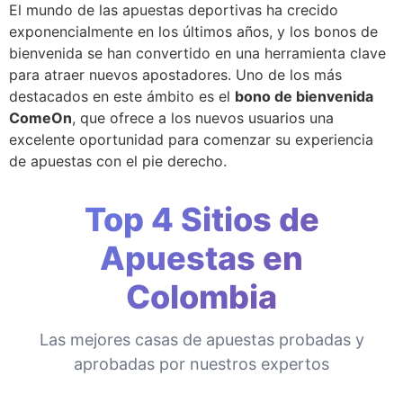
El mundo de las apuestas deportivas ha crecido
exponencialmente en los últimos años, y los bonos de
bienvenida se han convertido en una herramienta clave
para atraer nuevos apostadores. Uno de los más
destacados en este ámbito es el
bono de bienvenida
ComeOn
, que ofrece a los nuevos usuarios una
excelente oportunidad para comenzar su experiencia
de apuestas con el pie derecho.
Top 4 Sitios de
Apuestas en
Colombia
Las mejores casas de apuestas probadas y
aprobadas por nuestros expertos