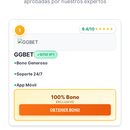
aprobadas por nuestros expertos
9.4/10
★★★★★
1
GGBET
SITIO N°1
Bono Generoso
Soporte 24/7
App Móvil
100% Bono
EXCLUSIVO
OBTENER BONO