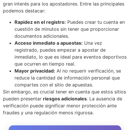
gran interés para los apostadores. Entre las principales
podemos destacar:
Rapidez en el registro:
Puedes crear tu cuenta en
cuestión de minutos sin tener que proporcionar
documentos adicionales.
Acceso inmediato a apuestas:
Una vez
registrado, puedes empezar a apostar de
inmediato, lo que es ideal para eventos deportivos
que ocurren en tiempo real.
Mayor privacidad:
Al no requerir verificación, se
reduce la cantidad de información personal que
compartes con el sitio de apuestas.
Sin embargo, es crucial tener en cuenta que estos sitios
pueden presentar
riesgos adicionales
. La ausencia de
verificación puede significar menor protección ante
fraudes y una regulación menos rigurosa.