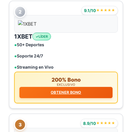
9.1/10
★★★★★
2
1XBET
LÍDER
50+ Deportes
Soporte 24/7
Streaming en Vivo
200% Bono
EXCLUSIVO
OBTENER BONO
8.9/10
★★★★★
3