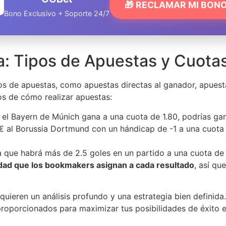
🎁 RECLAMAR MI BON
Bono Exclusivo + Soporte 24/7
a: Tipos de Apuestas y Cuota
pos de apuestas, como apuestas directas al ganador, apuest
os de cómo realizar apuestas:
el Bayern de Múnich gana a una cuota de 1.80, podrías ga
€ al Borussia Dortmund con un hándicap de -1 a una cuota 
que habrá más de 2.5 goles en un partido a una cuota de 1
lidad que los bookmakers asignan a cada resultado
, así qu
quieren un análisis profundo y una estrategia bien definida
proporcionados para maximizar tus posibilidades de éxito e