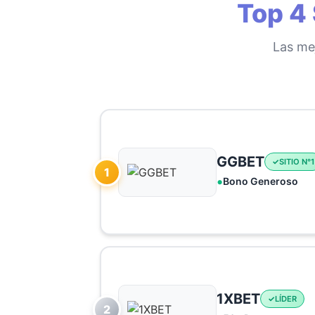
Top 4
Las me
GGBET
SITIO N°1
1
Bono Generoso
1XBET
LÍDER
2