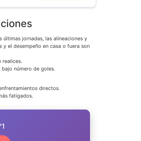
aciones
 últimas jornadas, las alineaciones y
os y el desempeño en casa o fuera son
 realices.
n bajo número de goles.
enfrentamientos directos.
ás fatigados.
°1