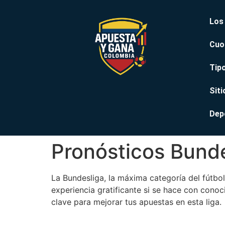
Los
Cuo
Tip
Sit
Dep
Pronósticos Bund
La Bundesliga, la máxima categoría del fútbo
experiencia gratificante si se hace con conoc
clave para mejorar tus apuestas en esta liga.