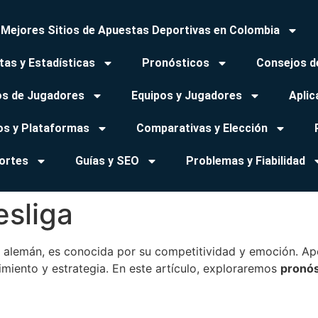
 Mejores Sitios de Apuestas Deportivas en Colombia
tas y Estadísticas
Pronósticos
Consejos d
os de Jugadores
Equipos y Jugadores
Aplic
ios y Plataformas
Comparativas y Elección
ortes
Guías y SEO
Problemas y Fiabilidad
esliga
l alemán, es conocida por su competitividad y emoción. Ap
imiento y estrategia. En este artículo, exploraremos
pronós