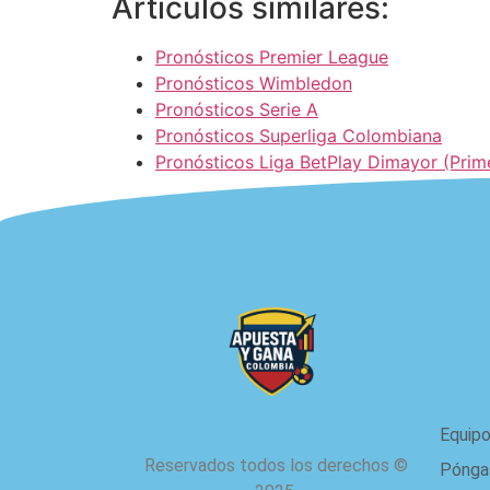
Artículos similares:
Pronósticos Premier League
Pronósticos Wimbledon
Pronósticos Serie A
Pronósticos Superliga Colombiana
Pronósticos Liga BetPlay Dimayor (Prim
ac
no
Equip
Reservados todos los derechos
©
Pónga