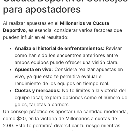
para apostadores
Al realizar apuestas en el
Millonarios vs Cúcuta
Deportivo
, es esencial considerar varios factores que
pueden influir en el resultado:
Analiza el historial de enfrentamientos:
Revisar
cómo han sido los encuentros anteriores entre
ambos equipos puede ofrecer una visión clara.
Apuesta en vivo:
Considera realizar apuestas en
vivo, ya que esto te permitirá evaluar el
rendimiento de los equipos en tiempo real.
Cuotas y mercados:
No te limites a la victoria del
equipo local; explora opciones como el número de
goles, tarjetas o corners.
Un consejo práctico es apostar una cantidad moderada,
como $20, en la victoria de Millonarios a cuotas de
2.00. Esto te permitirá diversificar tu riesgo mientras