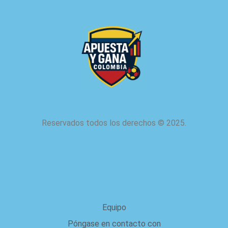
Reservados todos los derechos
©
2025.
acerca de nosotros
Equipo
Póngase en contacto con