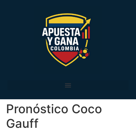
Pronóstico Coco
Gauff