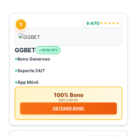
9.4/10
★★★★★
1
GGBET
SITIO N°1
Bono Generoso
Soporte 24/7
App Móvil
100% Bono
EXCLUSIVO
OBTENER BONO