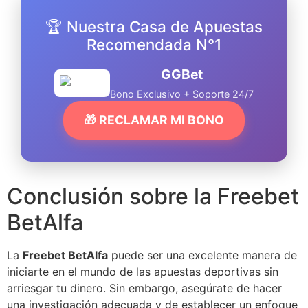
🏆 Nuestra Casa de Apuestas
Recomendada N°1
GGBet
Bono Exclusivo + Soporte 24/7
🎁 RECLAMAR MI BONO
Conclusión sobre la Freebet
BetAlfa
La
Freebet BetAlfa
puede ser una excelente manera de
iniciarte en el mundo de las apuestas deportivas sin
arriesgar tu dinero. Sin embargo, asegúrate de hacer
una investigación adecuada y de establecer un enfoque