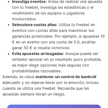
Investiga eventos:
Antes de realizar una apuesta
con tu freebet, investiga las estadísticas y el
rendimiento de los equipos o jugadores
involucrados.
Selecciona cuotas altas:
Utiliza tu freebet en
eventos con cuotas altas para maximizar tus
ganancias potenciales. Por ejemplo, si apuestas 10
€ en un evento con una cuota de 5.0, podrías
ganar 50 € si resulta victorioso.
Evita apuestas arriesgadas:
Aunque puede ser
tentador apostar en un resultado poco probable,
es mejor elegir opciones más seguras con
probabilidades razonables.
Además, es clave
mantener un control de bankroll
adecuado y no dejarse llevar por la emoción, incluso
cuando se utiliza una freebet. Recuerda que las
apuestas siempre llevan un riesgo.