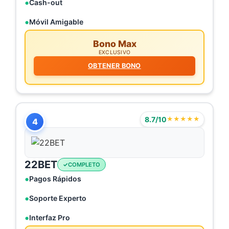
Cash-out
Móvil Amigable
Bono Max
EXCLUSIVO
OBTENER BONO
8.7/10
★★★★★
4
22BET
COMPLETO
Pagos Rápidos
Soporte Experto
Interfaz Pro