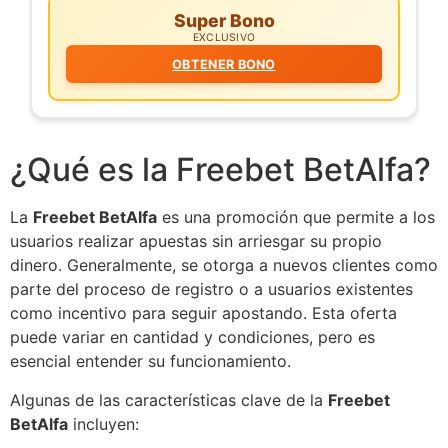
Super Bono
EXCLUSIVO
OBTENER BONO
¿Qué es la Freebet BetAlfa?
La
Freebet BetAlfa
es una promoción que permite a los
usuarios realizar apuestas sin arriesgar su propio
dinero. Generalmente, se otorga a nuevos clientes como
parte del proceso de registro o a usuarios existentes
como incentivo para seguir apostando. Esta oferta
puede variar en cantidad y condiciones, pero es
esencial entender su funcionamiento.
Algunas de las características clave de la
Freebet
BetAlfa
incluyen: