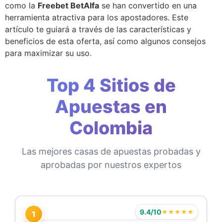
como la
Freebet BetAlfa
se han convertido en una
herramienta atractiva para los apostadores. Este
artículo te guiará a través de las características y
beneficios de esta oferta, así como algunos consejos
para maximizar su uso.
Top 4 Sitios de
Apuestas en
Colombia
Las mejores casas de apuestas probadas y
aprobadas por nuestros expertos
9.4/10
★★★★★
1