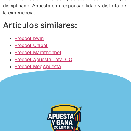
disciplinado. Apuesta con responsabilidad y disfruta de
la experiencia.
Artículos similares:
Freebet bwin
Freebet Unibet
Freebet Marathonbet
Freebet Apuesta Total CO
Freebet MegApuesta