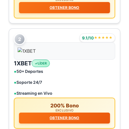
OBTENER BONO
9.1/10
★★★★★
2
1XBET
LÍDER
50+ Deportes
Soporte 24/7
Streaming en Vivo
200% Bono
EXCLUSIVO
OBTENER BONO