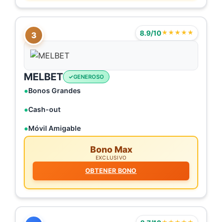
8.9/10
★★★★★
3
MELBET
GENEROSO
Bonos Grandes
Cash-out
Móvil Amigable
Bono Max
EXCLUSIVO
OBTENER BONO