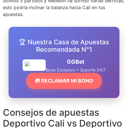
últimos 5 partidos y Medellín ha sufrido varias derrotas,
esto podría inclinar la balanza hacia Cali en tus
apuestas.
🏆 Nuestra Casa de Apuestas
Recomendada N°1
GGBet
Bono Exclusivo + Soporte 24/7
🎁 RECLAMAR MI BONO
Consejos de apuestas
Deportivo Cali vs Deportivo