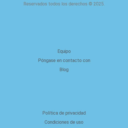
Reservados todos los derechos
©
2025.
acerca de nosotros
Equipo
Póngase en contacto con
Blog
Legal
Política de privacidad
Condiciones de uso