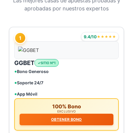
Las mejores casas de apuestas probadas y
aprobadas por nuestros expertos
9.4/10
★★★★★
1
GGBET
SITIO N°1
Bono Generoso
Soporte 24/7
App Móvil
100% Bono
EXCLUSIVO
OBTENER BONO