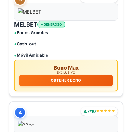
MELBET
GENEROSO
Bonos Grandes
Cash-out
Móvil Amigable
Bono Max
EXCLUSIVO
OBTENER BONO
8.7/10
★★★★★
4