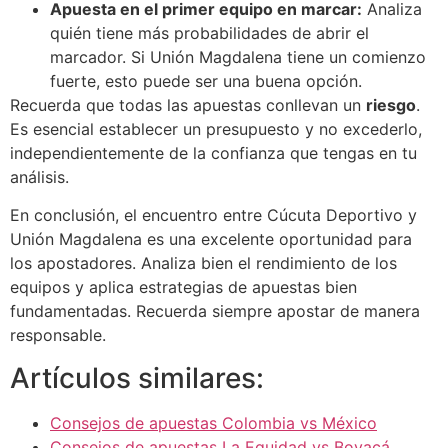
Apuesta en el primer equipo en marcar:
Analiza
quién tiene más probabilidades de abrir el
marcador. Si Unión Magdalena tiene un comienzo
fuerte, esto puede ser una buena opción.
Recuerda que todas las apuestas conllevan un
riesgo
.
Es esencial establecer un presupuesto y no excederlo,
independientemente de la confianza que tengas en tu
análisis.
En conclusión, el encuentro entre Cúcuta Deportivo y
Unión Magdalena es una excelente oportunidad para
los apostadores. Analiza bien el rendimiento de los
equipos y aplica estrategias de apuestas bien
fundamentadas. Recuerda siempre apostar de manera
responsable.
Artículos similares:
Consejos de apuestas Colombia vs México
Consejos de apuestas La Equidad vs Boyacá