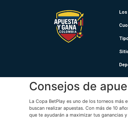
Los
Cuo
Tip
Sit
Dep
Consejos de apue
La Copa BetPlay es uno de los torneos más e
buscan realizar apuestas. Con más de 10 año
que te ayudarán a maximizar tus ganancias y 