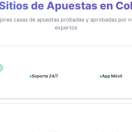
 Sitios de Apuestas en Co
jores casas de apuestas probadas y aprobadas por n
expertos
Soporte 24/7
App Móvil