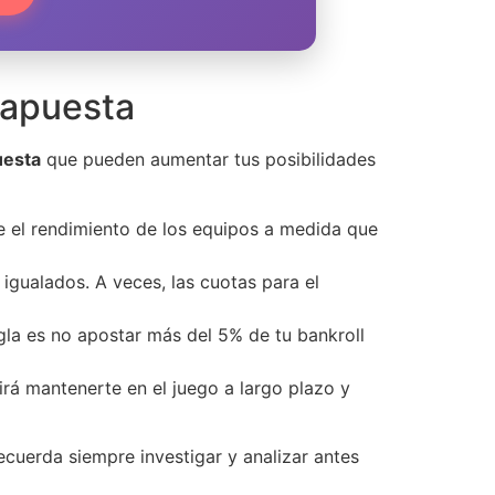
 apuesta
uesta
que pueden aumentar tus posibilidades
e el rendimiento de los equipos a medida que
gualados. A veces, las cuotas para el
gla es no apostar más del 5% de tu bankroll
irá mantenerte en el juego a largo plazo y
ecuerda siempre investigar y analizar antes