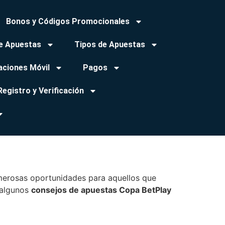
Bonos y Códigos Promocionales
e Apuestas
Tipos de Apuestas
aciones Móvil
Pagos
Registro y Verificación
merosas oportunidades para aquellos que
 algunos
consejos de apuestas Copa BetPlay