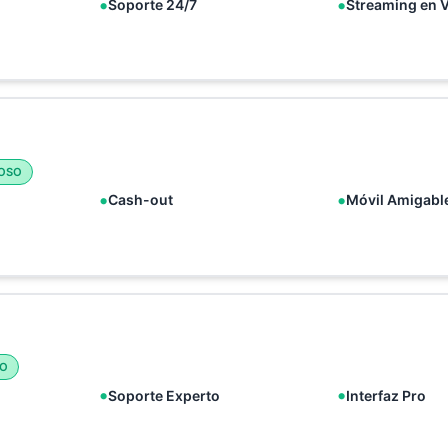
Soporte 24/7
Streaming en 
OSO
Cash-out
Móvil Amigabl
TO
Soporte Experto
Interfaz Pro