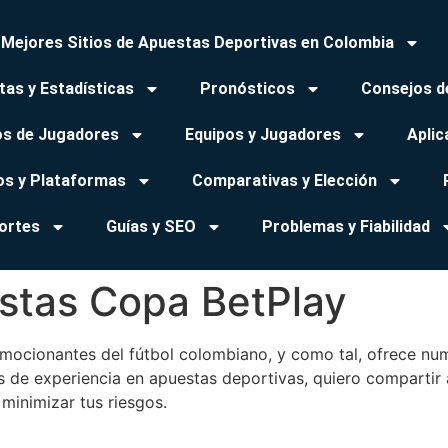
 Mejores Sitios de Apuestas Deportivas en Colombia
tas y Estadísticas
Pronósticos
Consejos d
os de Jugadores
Equipos y Jugadores
Aplic
ios y Plataformas
Comparativas y Elección
ortes
Guías y SEO
Problemas y Fiabilidad
stas Copa BetPlay
mocionantes del fútbol colombiano, y como tal, ofrece nu
s de experiencia en apuestas deportivas, quiero compartir
minimizar tus riesgos.