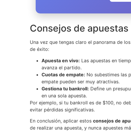
Consejos de apuestas 
Una vez que tengas claro el panorama de los
de éxito:
Apuesta en vivo:
Las apuestas en tiempo
avanza el partido.
Cuotas de empate:
No subestimes las po
empate pueden ser muy atractivas.
Gestiona tu bankroll:
Define un presupue
en una sola apuesta.
Por ejemplo, si tu bankroll es de $100, no de
evitar pérdidas significativas.
En conclusión, aplicar estos
consejos de apu
de realizar una apuesta, y nunca apuestes más