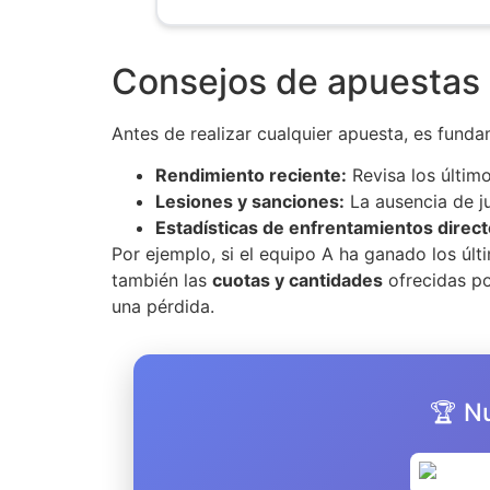
Consejos de apuestas 
Antes de realizar cualquier apuesta, es fund
Rendimiento reciente:
Revisa los último
Lesiones y sanciones:
La ausencia de ju
Estadísticas de enfrentamientos direct
Por ejemplo, si el equipo A ha ganado los últ
también las
cuotas y cantidades
ofrecidas po
una pérdida.
🏆 N