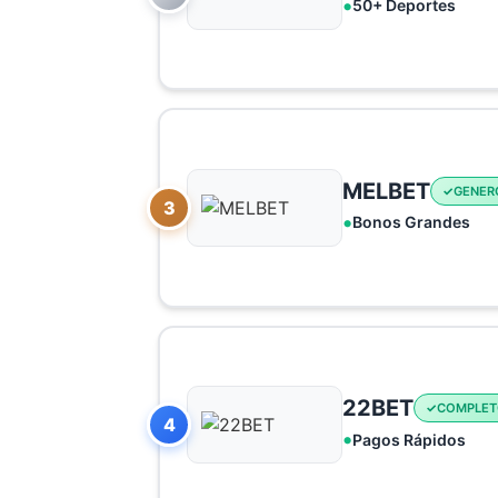
50+ Deportes
MELBET
GENER
3
Bonos Grandes
22BET
COMPLE
4
Pagos Rápidos