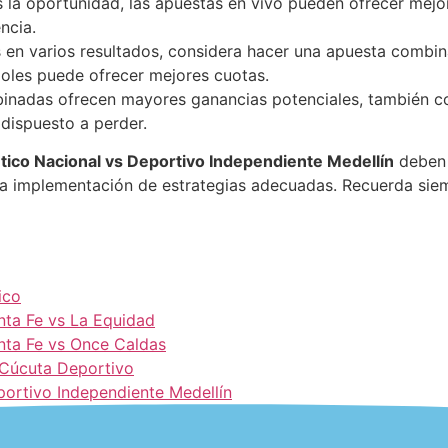
s la oportunidad, las apuestas en vivo pueden ofrecer mejo
ncia.
 en varios resultados, considera hacer una apuesta combin
oles puede ofrecer mejores cuotas.
inadas ofrecen mayores ganancias potenciales, también co
 dispuesto a perder.
tico Nacional vs Deportivo Independiente Medellín
deben 
la implementación de estrategias adecuadas. Recuerda sie
ico
nta Fe vs La Equidad
nta Fe vs Once Caldas
 Cúcuta Deportivo
portivo Independiente Medellín