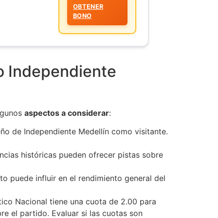
OBTENER
BONO
vo Independiente
algunos
aspectos a considerar
:
ño de Independiente Medellín como visitante.
cias históricas pueden ofrecer pistas sobre
o puede influir en el rendimiento general del
tico Nacional tiene una cuota de 2.00 para
e el partido. Evaluar si las cuotas son