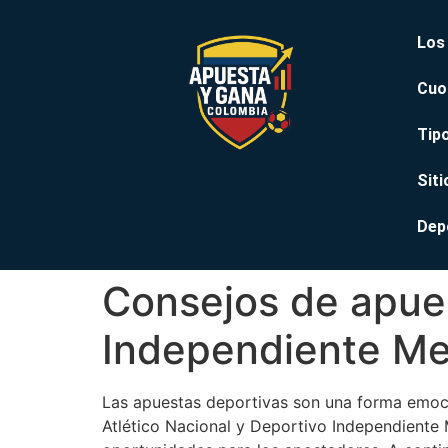
Los
Cuo
Tip
Sit
Dep
Consejos de apues
Independiente Me
Las apuestas deportivas son una forma emoci
Atlético Nacional y Deportivo Independiente M