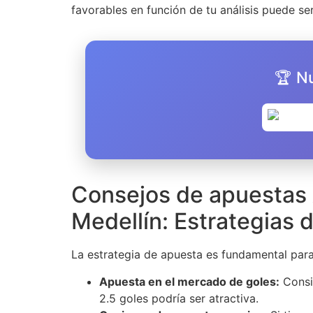
favorables en función de tu análisis puede se
🏆 N
Consejos de apuestas 
Medellín: Estrategias 
La estrategia de apuesta es fundamental para
Apuesta en el mercado de goles:
Consid
2.5 goles podría ser atractiva.