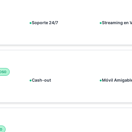
Soporte 24/7
Streaming en 
OSO
Cash-out
Móvil Amigabl
TO