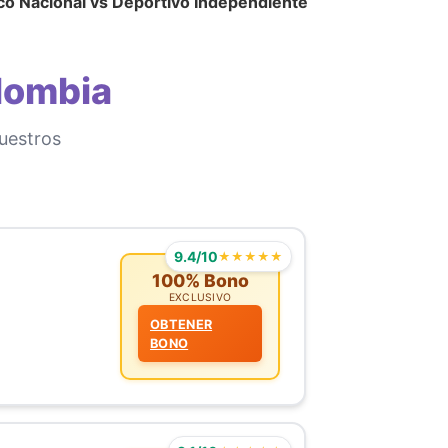
co Nacional vs Deportivo Independiente
lombia
uestros
9.4/10
★★★★★
100% Bono
EXCLUSIVO
OBTENER
BONO