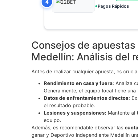
4
Pagos Rápidos
Consejos de apuestas 
Medellín: Análisis del
Antes de realizar cualquier apuesta, es cruci
Rendimiento en casa y fuera:
Analiza c
Generalmente, el equipo local tiene una v
Datos de enfrentamientos directos:
Exa
el resultado probable.
Lesiones y suspensiones:
Mantente al t
equipo.
Además, es recomendable observar las
cuota
ganar y Deportivo Independiente Medellín una 