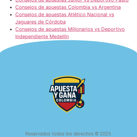
Consejos de apuestas Colombia vs Argentina
Consejos de apuestas Atlético Nacional vs
Jaguares de Córdoba
Consejos de apuestas Millonarios vs Deportivo
Independiente Medellín
Reservados todos los derechos
©
2025.