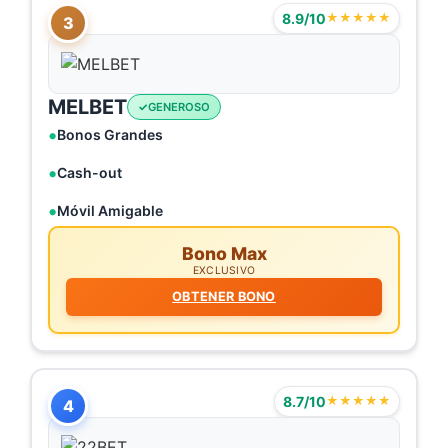
8.9/10
★★★★★
3
MELBET
GENEROSO
Bonos Grandes
Cash-out
Móvil Amigable
Bono Max
EXCLUSIVO
OBTENER BONO
8.7/10
★★★★★
4