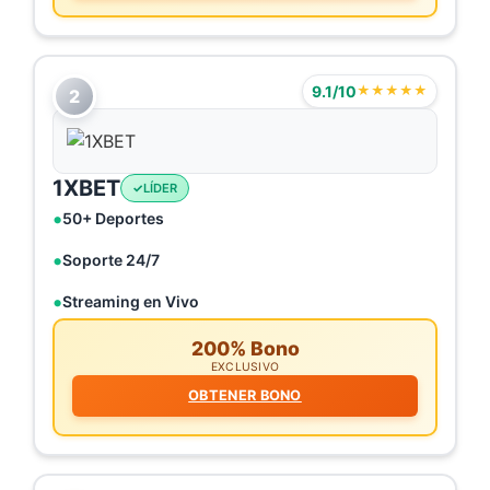
9.1/10
★★★★★
2
1XBET
LÍDER
50+ Deportes
Soporte 24/7
Streaming en Vivo
200% Bono
EXCLUSIVO
OBTENER BONO