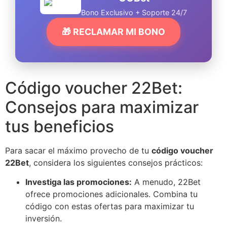
Bono Exclusivo + Soporte 24/7
🎁 RECLAMAR MI BONO
Código voucher 22Bet:
Consejos para maximizar
tus beneficios
Para sacar el máximo provecho de tu
código voucher
22Bet
, considera los siguientes consejos prácticos:
Investiga las promociones:
A menudo, 22Bet
ofrece promociones adicionales. Combina tu
código con estas ofertas para maximizar tu
inversión.