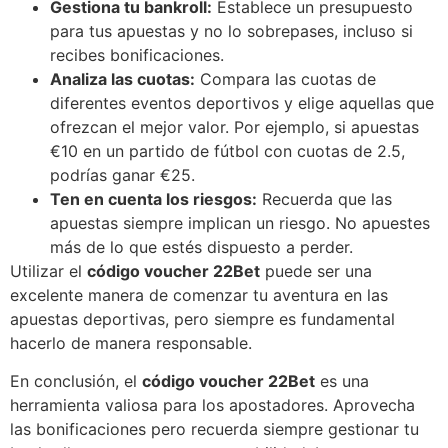
Gestiona tu bankroll:
Establece un presupuesto
para tus apuestas y no lo sobrepases, incluso si
recibes bonificaciones.
Analiza las cuotas:
Compara las cuotas de
diferentes eventos deportivos y elige aquellas que
ofrezcan el mejor valor. Por ejemplo, si apuestas
€10 en un partido de fútbol con cuotas de 2.5,
podrías ganar €25.
Ten en cuenta los riesgos:
Recuerda que las
apuestas siempre implican un riesgo. No apuestes
más de lo que estés dispuesto a perder.
Utilizar el
código voucher 22Bet
puede ser una
excelente manera de comenzar tu aventura en las
apuestas deportivas, pero siempre es fundamental
hacerlo de manera responsable.
En conclusión, el
código voucher 22Bet
es una
herramienta valiosa para los apostadores. Aprovecha
las bonificaciones pero recuerda siempre gestionar tu