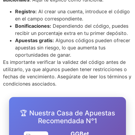
Registro:
Al crear una cuenta, introduce el código
en el campo correspondiente.
Bonificaciones:
Dependiendo del código, puedes
recibir un porcentaje extra en tu primer depósito.
Apuestas gratis:
Algunos códigos pueden ofrecer
apuestas sin riesgo, lo que aumenta tus
oportunidades de ganar.
Es importante verificar la validez del código antes de
utilizarlo, ya que algunos pueden tener restricciones o
fechas de vencimiento. Asegúrate de leer los términos y
condiciones asociados.
🏆 Nuestra Casa de Apuestas
Recomendada N°1
GGBet