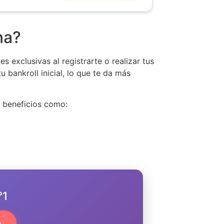
na?
 exclusivas al registrarte o realizar tus
 bankroll inicial, lo que te da más
r beneficios como:
°1