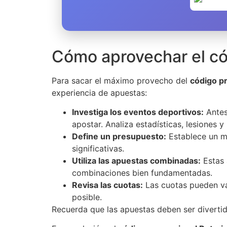
Cómo aprovechar el có
Para sacar el máximo provecho del
código p
experiencia de apuestas:
Investiga los eventos deportivos:
Antes
apostar. Analiza estadísticas, lesiones y
Define un presupuesto:
Establece un mo
significativas.
Utiliza las apuestas combinadas:
Estas 
combinaciones bien fundamentadas.
Revisa las cuotas:
Las cuotas pueden var
posible.
Recuerda que las apuestas deben ser divertid