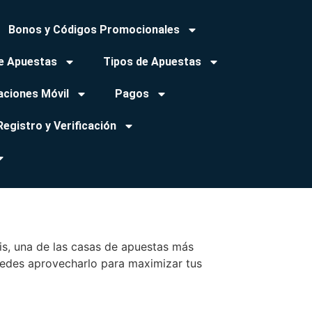
Bonos y Códigos Promocionales
e Apuestas
Tipos de Apuestas
aciones Móvil
Pagos
Registro y Verificación
is, una de las casas de apuestas más
des aprovecharlo para maximizar tus