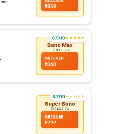
Vivo
BONO
8.9/10
★★★★★
Bono Max
EXCLUSIVO
OBTENER
e
BONO
8.7/10
★★★★★
Super Bono
EXCLUSIVO
OBTENER
BONO