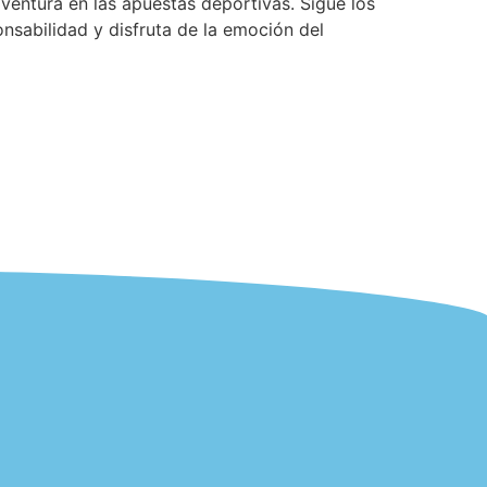
entura en las apuestas deportivas. Sigue los
sabilidad y disfruta de la emoción del