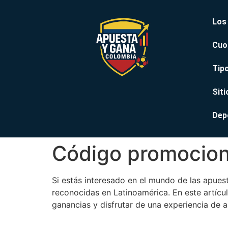
Los
Cuo
Tip
Sit
Dep
Código promociona
Si estás interesado en el mundo de las apues
reconocidas en Latinoamérica. En este artícu
ganancias y disfrutar de una experiencia de 