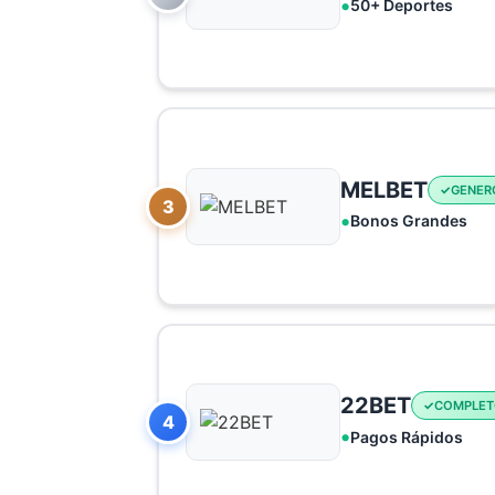
50+ Deportes
MELBET
GENER
3
Bonos Grandes
22BET
COMPLE
4
Pagos Rápidos