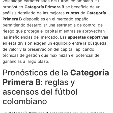
volatilidad característica del fútbol colombiano. El
pronóstico
Categoría Primera B
se beneficia de un
análisis detallado de las mejores
cuotas
de
Categoría
Primera B
disponibles en el mercado español,
permitiendo desarrollar una estrategia de control de
riesgo que protege el capital mientras se aprovechan
las ineficiencias del mercado. Las
apuestas deportivas
en esta división exigen un equilibrio entre la búsqueda
de valor y la preservación del capital, aplicando
técnicas de gestión que maximizan el potencial de
ganancias a largo plazo.
Pronósticos de la
Categoría
Primera B
: reglas y
ascensos del fútbol
colombiano