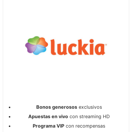
Bonos generosos
exclusivos
Apuestas en vivo
con streaming HD
Programa VIP
con recompensas