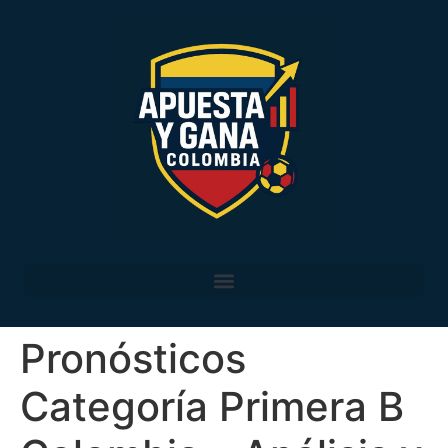
Pronósticos
Categoría Primera B