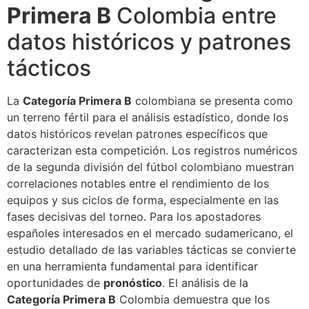
Primera B
Colombia entre
datos históricos y patrones
tácticos
La
Categoría Primera B
colombiana se presenta como
un terreno fértil para el análisis estadístico, donde los
datos históricos revelan patrones específicos que
caracterizan esta competición. Los registros numéricos
de la segunda división del fútbol colombiano muestran
correlaciones notables entre el rendimiento de los
equipos y sus ciclos de forma, especialmente en las
fases decisivas del torneo. Para los apostadores
españoles interesados en el mercado sudamericano, el
estudio detallado de las variables tácticas se convierte
en una herramienta fundamental para identificar
oportunidades de
pronóstico
. El análisis de la
Categoría Primera B
Colombia demuestra que los