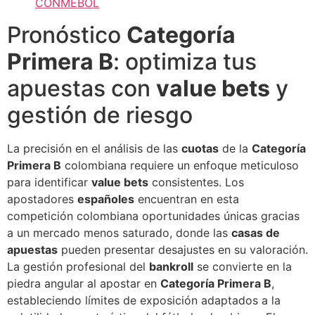
CONMEBOL
Pronóstico
Categoría
Primera B
: optimiza tus
apuestas con
value bets
y
gestión de riesgo
La precisión en el análisis de las
cuotas
de la
Categoría
Primera B
colombiana requiere un enfoque meticuloso
para identificar
value bets
consistentes. Los
apostadores
españoles
encuentran en esta
competición colombiana oportunidades únicas gracias
a un mercado menos saturado, donde las
casas de
apuestas
pueden presentar desajustes en su valoración.
La gestión profesional del
bankroll
se convierte en la
piedra angular al apostar en
Categoría Primera B
,
estableciendo límites de exposición adaptados a la