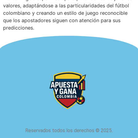
valores, adaptándose a las particularidades del fútbol
colombiano y creando un estilo de juego reconocible
que los apostadores siguen con atención para sus
predicciones.
Reservados todos los derechos
©
2025.