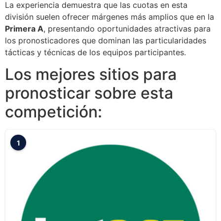
La experiencia demuestra que las cuotas en esta
división suelen ofrecer márgenes más amplios que en la
Primera A
, presentando oportunidades atractivas para
los pronosticadores que dominan las particularidades
tácticas y técnicas de los equipos participantes.
Los mejores sitios para
pronosticar sobre esta
competición:
1