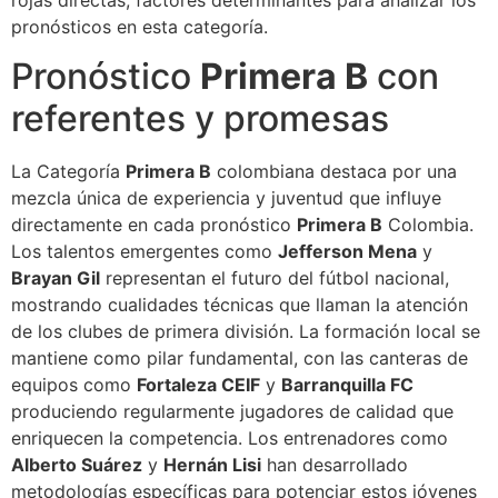
pronósticos en esta categoría.
Pronóstico
Primera B
con
referentes y promesas
La Categoría
Primera B
colombiana destaca por una
mezcla única de experiencia y juventud que influye
directamente en cada pronóstico
Primera B
Colombia.
Los talentos emergentes como
Jefferson Mena
y
Brayan Gil
representan el futuro del fútbol nacional,
mostrando cualidades técnicas que llaman la atención
de los clubes de primera división. La formación local se
mantiene como pilar fundamental, con las canteras de
equipos como
Fortaleza CEIF
y
Barranquilla FC
produciendo regularmente jugadores de calidad que
enriquecen la competencia. Los entrenadores como
Alberto Suárez
y
Hernán Lisi
han desarrollado
metodologías específicas para potenciar estos jóvenes