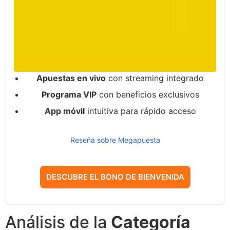
Apuestas en vivo
con streaming integrado
Programa VIP
con beneficios exclusivos
App móvil
intuitiva para rápido acceso
Reseña sobre Megapuesta
DESCUBRE EL BONO DE BIENVENIDA
Análisis de la
Categoría