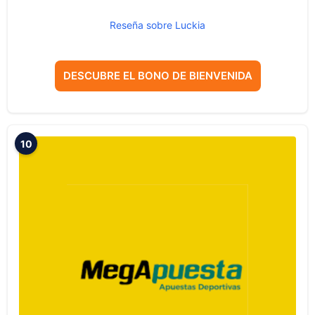
Reseña sobre Luckia
DESCUBRE EL BONO DE BIENVENIDA
10