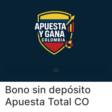
Bono sin depósito
Apuesta Total CO