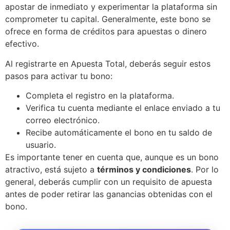
apostar de inmediato y experimentar la plataforma sin
comprometer tu capital. Generalmente, este bono se
ofrece en forma de créditos para apuestas o dinero
efectivo.
Al registrarte en Apuesta Total, deberás seguir estos
pasos para activar tu bono:
Completa el registro en la plataforma.
Verifica tu cuenta mediante el enlace enviado a tu
correo electrónico.
Recibe automáticamente el bono en tu saldo de
usuario.
Es importante tener en cuenta que, aunque es un bono
atractivo, está sujeto a
términos y condiciones
. Por lo
general, deberás cumplir con un requisito de apuesta
antes de poder retirar las ganancias obtenidas con el
bono.