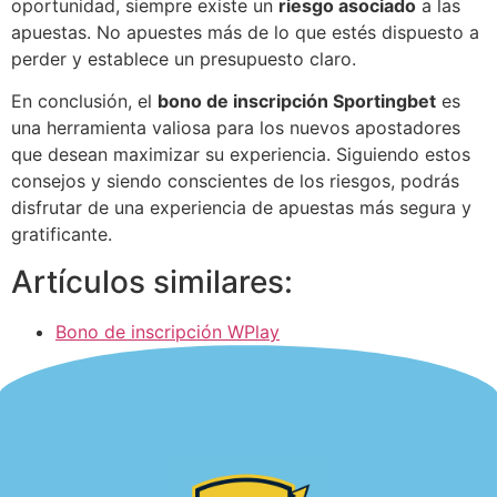
oportunidad, siempre existe un
riesgo asociado
a las
apuestas. No apuestes más de lo que estés dispuesto a
perder y establece un presupuesto claro.
En conclusión, el
bono de inscripción Sportingbet
es
una herramienta valiosa para los nuevos apostadores
que desean maximizar su experiencia. Siguiendo estos
consejos y siendo conscientes de los riesgos, podrás
disfrutar de una experiencia de apuestas más segura y
gratificante.
Artículos similares:
Bono de inscripción WPlay