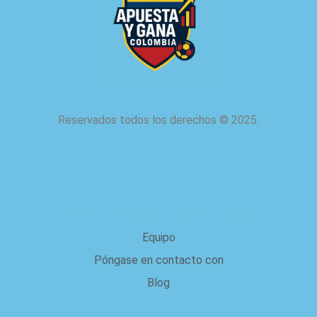
Reservados todos los derechos
©
2025.
acerca de nosotros
Equipo
Póngase en contacto con
Blog