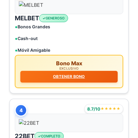
MELBET
GENEROSO
Bonos Grandes
Cash-out
Móvil Amigable
Bono Max
EXCLUSIVO
OBTENER BONO
8.7/10
★★★★★
4
22BET
COMPLETO