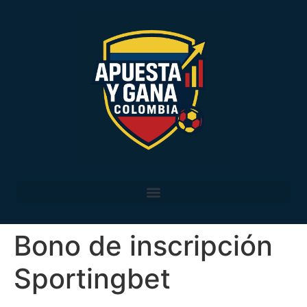
Bono de inscripción
Sportingbet