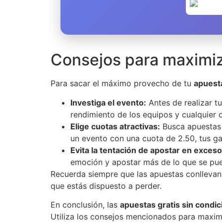
Consejos para maximiz
Para sacar el máximo provecho de tu
apuesta
Investiga el evento:
Antes de realizar tu
rendimiento de los equipos y cualquier o
Elige cuotas atractivas:
Busca apuestas 
un evento con una cuota de 2.50, tus ga
Evita la tentación de apostar en exceso
emoción y apostar más de lo que se pue
Recuerda siempre que las apuestas conllevan 
que estás dispuesto a perder.
En conclusión, las
apuestas gratis sin condi
Utiliza los consejos mencionados para maximi