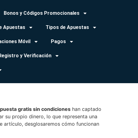
Bonos y Códigos Promocionales
e Apuestas
Tipos de Apuestas
aciones Móvil
Pagos
Registro y Verificación
puesta gratis sin condiciones
han captado
ar su propio dinero, lo que representa una
ste artículo, desglosaremos cómo funcionan