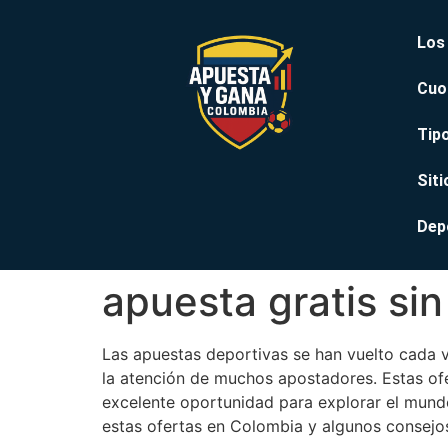
Los
Cuo
Tip
Sit
Dep
apuesta gratis si
Las apuestas deportivas se han vuelto cada v
la atención de muchos apostadores. Estas ofer
excelente oportunidad para explorar el mundo
estas ofertas en Colombia y algunos consejo