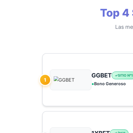
Top 4
Las me
GGBET
SITIO N°1
1
Bono Generoso